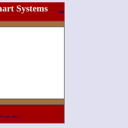
art Systems
fa.upc.edu)