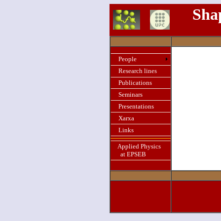
Sha
People
Research lines
Publications
Seminars
Presentations
Xarxa
Links
Applied Physics
at EPSEB