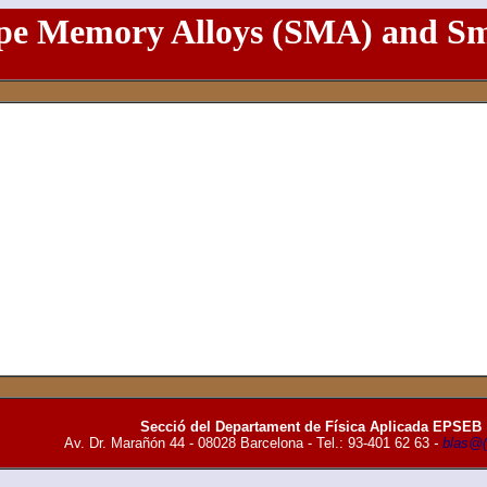
pe Memory Alloys (SMA) and Sm
Secció del Departament de Física Aplicada
EPSEB
Av. Dr. Marañón 44 - 08028 Barcelona - Tel.: 93-401 62 63
-
blas@(